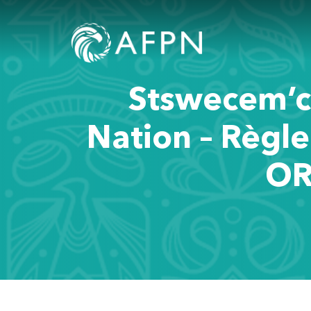
Stswecem’c 
Nation – Règl
OR