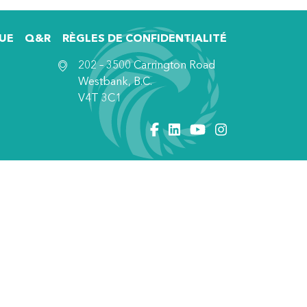
UE
Q&R
RÈGLES DE CONFIDENTIALITÉ
202 – 3500 Carrington Road
Westbank, B.C.
V4T 3C1