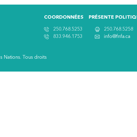
COORDONNÉES
PRÉSENTE POLITIQ
250.768.5253
250.768.5258
833.946.1753
info@fnfa.ca
s Nations. Tous droits