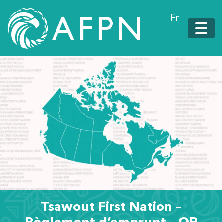
Fr
Tsawout First Nation –