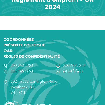
Règlement d’emprunt – OR
2024
COORDONNÉES
PRÉSENTE POLITIQUE
Q&R
RÈGLES DE CONFIDENTIALITÉ
250.768.5253
250.768.5258
833.946.1753
info@fnfa.ca
202 – 3500 Carrington Road
Westbank, B.C.
V4T 3C1